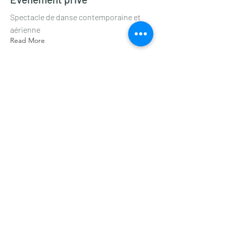
Spectacle de danse contemporaine et
aérienne
Read More
6 gen 2024
Expérience Immersive - Le Bar
sur Loup
Vernissage Dansé-Chanté
Read More